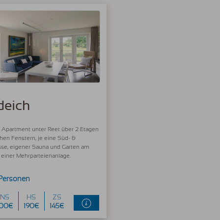
deich
s Apartment unter Reet über 2 Etagen
hen Fenstern, je eine Süd- &
sse, eigener Sauna und Garten am
 einer Mehrparteienanlage.
 Personen
NS
HS
ZS
100€
190€
145€