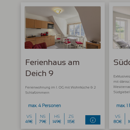
Ferienhaus am
Süd
Deich 9
Exklusive
mit dänisc
Westterra
Ferienwohnung im 1. OG mit Wohnküche & 2
Südgiebel
Schlafzimmern
max. 4 Personen
max. 1
VS
NS
HS
ZS
VS
49€
79€
149€
115€
80€