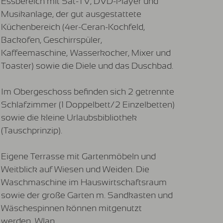
Essbereich mit Sat-TV, DVD-Player und
Musikanlage, der gut ausgestattete
Küchenbereich (4er-Ceran-Kochfeld,
Backofen, Geschirrspüler,
Kaffeemaschine, Wasserkocher, Mixer und
Toaster) sowie die Diele und das Duschbad.
Im Obergeschoss befinden sich 2 getrennte
Schlafzimmer (1 Doppelbett/2 Einzelbetten)
sowie die kleine Urlaubsbibliothek
(Tauschprinzip).
Eigene Terrasse mit Gartenmöbeln und
Weitblick auf Wiesen und Weiden. Die
Waschmaschine im Hauswirtschaftsraum
sowie der große Garten m. Sandkasten und
Wäschespinnen können mitgenutzt
werden. Wlan