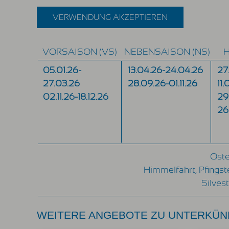
VERWENDUNG AKZEPTIEREN
VORSAISON (VS)
NEBENSAISON (NS)
H
05.01.26-
13.04.26-24.04.26
27
27.03.26
28.09.26-01.11.26
11
02.11.26-18.12.26
29
26
Oste
Himmelfahrt, Pfingst
Silves
WEITERE ANGEBOTE ZU UNTERKÜN