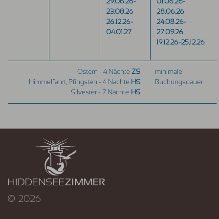
29.06.26-
01.06.26-
23.08.26
28.06.26
26.12.26-
24.08.26-
04.01.27
27.09.26
19.12.26-25.12.26
Ostern - 4 Nächte
ZS
minimale
Himmelfahrt, Pfingsten - 4 Nächte
HS
Buchungsdauer
Silvester - 7 Nächte
HS
© 2026