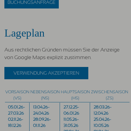
BUCHUNGSANFRAGE
Lageplan
Aus rechtlichen Gründen müssen Sie der Anzeige
von Google Maps explizit zustimmen.
VERWENDUNG AKZEPTIEREN
VORSAISON
NEBENSAISON
HAUPTSAISON
ZWISCHENSAISON
(VS)
(NS)
(HS)
(ZS)
05.01.26-
13.04.26-
27.12.25-
28.03.26-
27.03.26
24.04.26
06.01.26
12.04.26
02.11.26-
28.09.26-
11.05.26-
25.04.26-
18.12.26
01.11.26
31.05.26
10.05.26