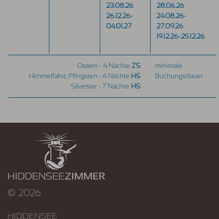
23.08.26
28.06.26
26.12.26-
24.08.26-
04.01.27
27.09.26
19.12.26-25.12.26
Ostern - 4 Nächte
ZS
minimale
Himmelfahrt, Pfingsten - 4 Nächte
HS
Buchungsdauer
Silvester - 7 Nächte
HS
© 2026
HIDDENSEE