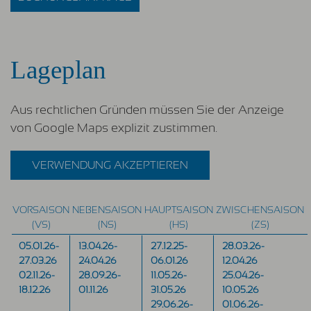
Lageplan
Aus rechtlichen Gründen müssen Sie der Anzeige
von Google Maps explizit zustimmen.
VERWENDUNG AKZEPTIEREN
VORSAISON
NEBENSAISON
HAUPTSAISON
ZWISCHENSAISON
(VS)
(NS)
(HS)
(ZS)
05.01.26-
13.04.26-
27.12.25-
28.03.26-
27.03.26
24.04.26
06.01.26
12.04.26
02.11.26-
28.09.26-
11.05.26-
25.04.26-
18.12.26
01.11.26
31.05.26
10.05.26
29.06.26-
01.06.26-