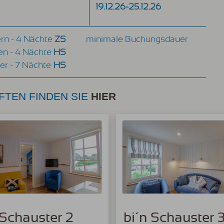
19.12.26-25.12.26
rn - 4 Nächte
ZS
minimale Buchungsdauer
en - 4 Nächte
HS
ter - 7 Nächte
HS
FTEN FINDEN SIE
HIER
 Schauster 2
bi´n Schauster 