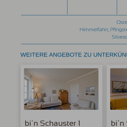
Oste
Himmelfahrt, Pfingst
Silves
WEITERE ANGEBOTE ZU UNTERKÜN
bi´n Schauster 1
bi´n